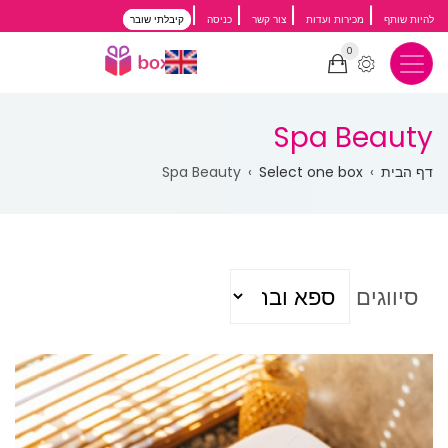
דילוג
להיות שותף
מכירות ועדות
צור קשר
כניסה
קיבלתי שובר
לתוכן
0
העיקרי
Spa Beauty
שביל
דף הבית
Select one box
Spa Beauty
ניווט
סיווגים