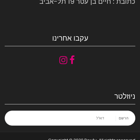
כתובת : חיים בן עטר 19 תל-אביב
עקבו אחרינו
ניוזלטר