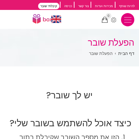
דילוג
להיות שותף
מכירות ועדות
צור קשר
כניסה
קיבלתי שובר
לתוכן
0
העיקרי
הפעלת שובר
שביל
דף הבית
הפעלת שובר
ניווט
יש לך שובר?
כיצד אוכל להשתמש בשובר שלי?
הזן את מספר השובר שקיבלת בתוך