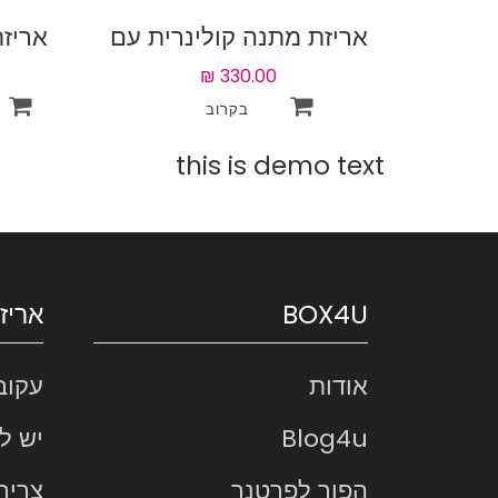
אריזת מתנה קולינרית עם
אריז
40 אטרקציות לבחירה
40 אטרקציות לבחי
this is demo text
BOX4U
אריז
אודות
עקוב
Blog4u
יש ל
הפוך לפרטנר
צריך