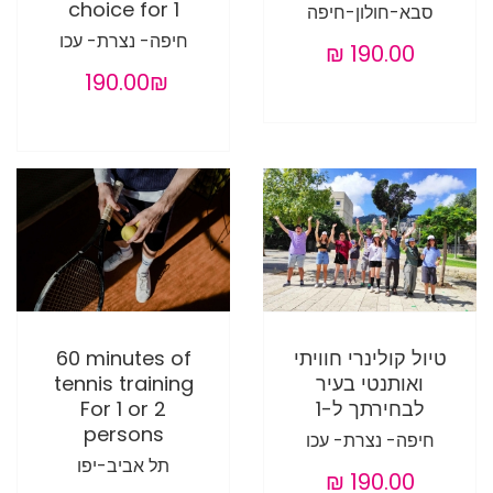
choice for 1
סבא-חולון-חיפה
חיפה- נצרת- עכו
‏190.00 ‏₪
טיול קולינרי חוויתי
60 minutes of
ואותנטי בעיר
tennis training
לבחירתך ל-1
For 1 or 2
persons
חיפה- נצרת- עכו
תל אביב-יפו