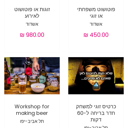
פוטושוט משפחתי
זוגות או פוטושוט
או זוגי
לאירוע
אשדוד
אשדוד
כרטיס זוגי למשחק
Workshop for
חדר בריחה ל-60
making beer
דקות
תל אביב-יפו
תל אביב-יפו