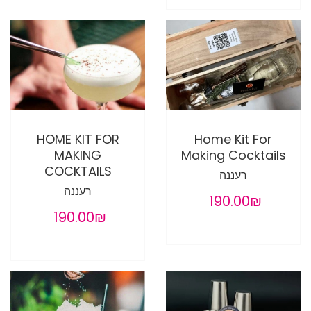
HOME KIT FOR
Home Kit For
MAKING
Making Cocktails
COCKTAILS
רעננה
רעננה
‏190.00 ‏₪
‏190.00 ‏₪