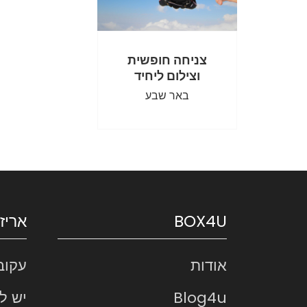
צניחה חופשית
וצילום ליחיד
באר שבע
BOX4U
אריז
אודות
עקוב
Blog4u
יש ל