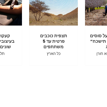
על סוסים
תצפית כוכבים
קעקוע
 תישכח”
פרטית עד 5
בעיצובי
משתתפים
שונים
 חורן
כל הארץ
תל 