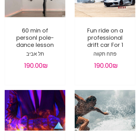
60 min of
Fun ride on a
personl pole-
professional
dance lesson
drift car For 1
פתח תקווה
תל אביב
‏190.00 ‏₪
‏190.00 ‏₪